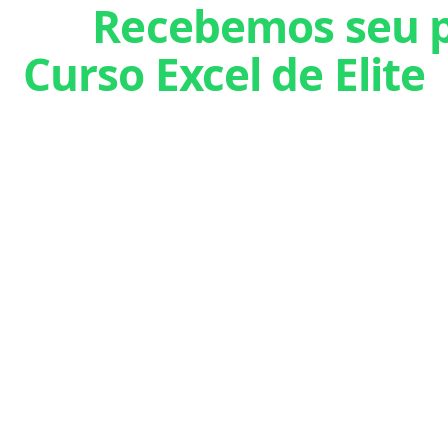
éns!
Recebemos seu p
Curso Excel de Elite
ais um passo: seu pagamento está sendo
processad
tecer, você receberá um
e-mail automático
com o li
de acesso.
onfira sua caixa de entrada e também
Spam/Promoçõe
ertifique-se de que o e-mail informado na compra está c
ail? Se não receber em até
24 horas
, fale com a gente no
1362
(horário comercial)
Estamos ansiosos para te ver nessa jornada!