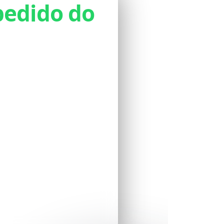
edido do
o
. Assim que a
nk e as instruções
s
orreto
 WhatsApp:
(62) 99492-