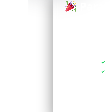
Parab
Agora é só m
confirmação acon
C
C
Não encontrou o e-m